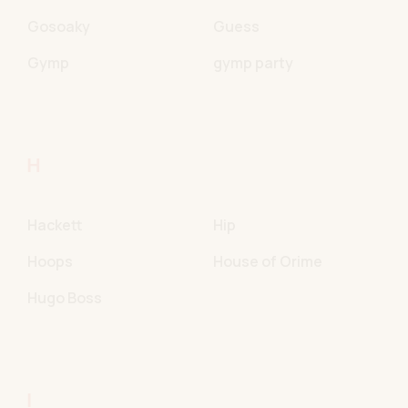
Gosoaky
Guess
Gymp
gymp party
H
Hackett
Hip
Hoops
House of Orime
Hugo Boss
I