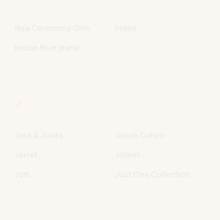
Ilisa Ceremony Girls
Indee
Indian Blue jeans
J
Jack & Jones
Jacob Cohen
Jarret
Jollein
Jott
Just One Collection