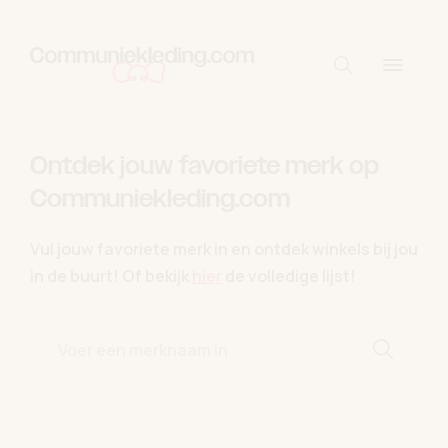
Skip to content
Start met zo
Ontdek jouw favoriete merk op
Communiekleding.com
Vul jouw favoriete merk in en ontdek winkels bij jou
in de buurt! Of bekijk
hier
de volledige lijst!
Start me
Voer een merknaam in