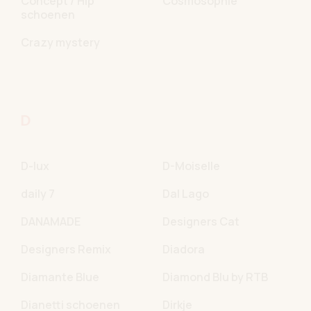
Concept / Hip
Cosmosophie
schoenen
Crazy mystery
D
D-lux
D-Moiselle
daily 7
Dal Lago
DANAMADE
Designers Cat
Designers Remix
Diadora
Diamante Blue
Diamond Blu by RTB
Dianetti schoenen
Dirkje