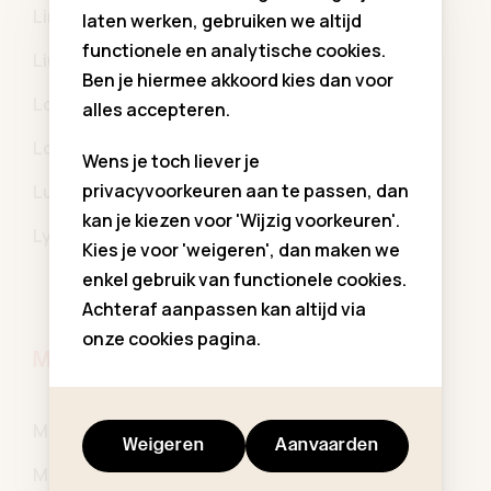
Linea Raffaelli
Little Remix
laten werken, gebruiken we altijd
functionele en analytische cookies.
Liu Jo
Lizzy Love
Ben je hiermee akkoord kies dan voor
Loïc Ceremony Boys
Long Live The Queen
alles accepteren.
Lovechild
LUI
Wens je toch liever je
privacyvoorkeuren aan te passen, dan
Lui & Lei
lui jo
kan je kiezen voor 'Wijzig voorkeuren'.
Lyle & Scott
Kies je voor 'weigeren', dan maken we
enkel gebruik van functionele cookies.
Achteraf aanpassen kan altijd via
onze cookies pagina.
M
Maan
Magil
Weigeren
Aanvaarden
Magnifica Lulu
Main Story