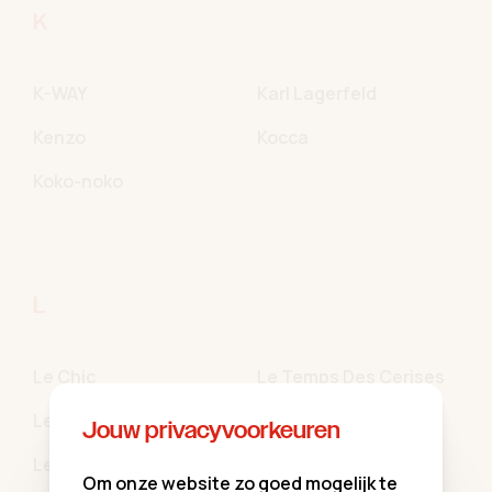
K
K-WAY
Karl Lagerfeld
Kenzo
Kocca
Koko-noko
L
Le Chic
Le Temps Des Cerises
Leon&Harper
Les Coyotes de Paris
Jouw privacyvoorkeuren
Levi's
Like Flo
Om onze website zo goed mogelijk te