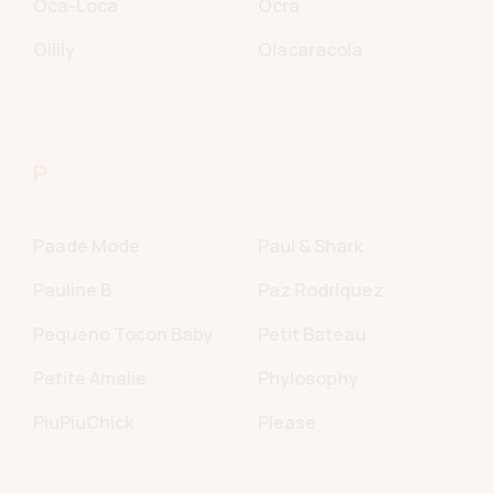
Oca-Loca
Ocra
Oilily
Olacaracola
P
Paade Mode
Paul & Shark
Pauline B
Paz Rodriquez
Pequeno Tocon Baby
Petit Bateau
Petite Amalie
Phylosophy
PiuPiuChick
Please