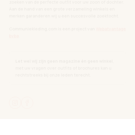
zoeken van de perfecte outfit voor uw zoon of dochter.
Aan de hand van een grote verzameling winkels en
merken garanderen wij u een succesvolle zoektocht.
Communiekleding.com is een project van
Webatvantage
bvba
.
Let wel wij zijn geen magazine én geen winkel
,
met uw vragen over outfits of brochures kan u
rechtstreeks bij onze leden terecht.
© 2026 Communiekleding