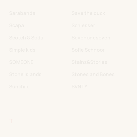
Sarabanda
Save the duck
Scapa
Schiesser
Scotch & Soda
Sevenoneseven
Simple kids
Sofie Schnoor
SOMEONE
Stains&Stories
Stone islands
Stones and Bones
Sunchild
SVNTY
T