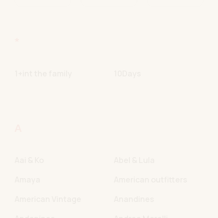
*
1+int the family
10Days
A
Aai & Ko
Abel & Lula
Amaya
American outfitters
American Vintage
Anandines