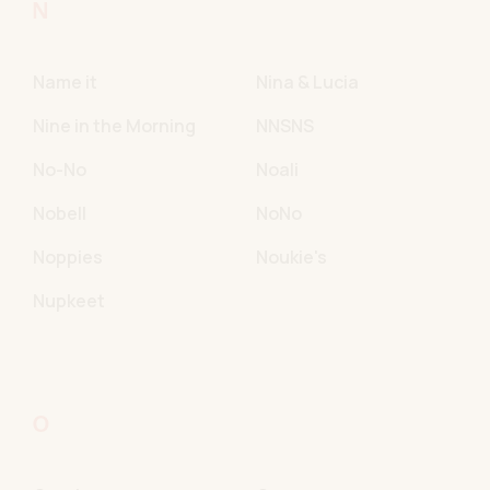
N
Name it
Nina & Lucia
Nine in the Morning
NNSNS
No-No
Noali
Nobell
NoNo
Noppies
Noukie's
Nupkeet
O