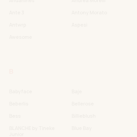
Andanines
Andrea Morelli
Ante 3
Antony Morato
Antwrp
Aspesi
Awesome
B
Babyface
Baje
Beberlis
Bellerose
Bess
Billieblush
BLANCHE by Tineke
Blue Bay
Junior