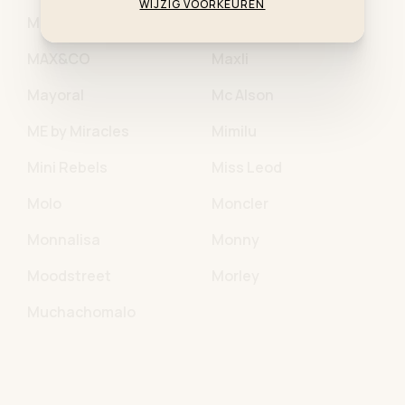
WIJZIG VOORKEUREN
Maison Mangostan
Manuel & Frank
MAX&CO
Maxli
Mayoral
Mc Alson
ME by Miracles
Mimilu
Mini Rebels
Miss Leod
Molo
Moncler
Monnalisa
Monny
Moodstreet
Morley
Muchachomalo