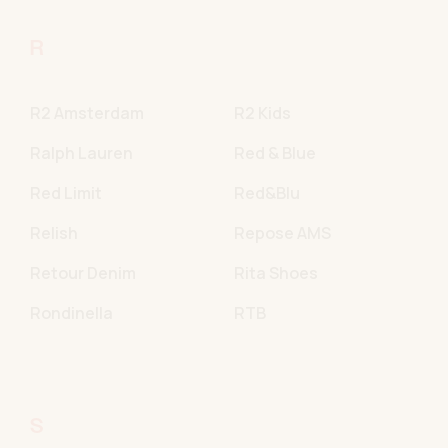
R
R2 Amsterdam
R2 Kids
Ralph Lauren
Red & Blue
Red Limit
Red&Blu
Relish
Repose AMS
Retour Denim
Rita Shoes
Rondinella
RTB
S