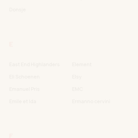
Donsje
E
East End Highlanders
Element
Eli Schoenen
Elsy
Emanuel Pris
EMC
Emile et Ida
Ermanno cervini
F