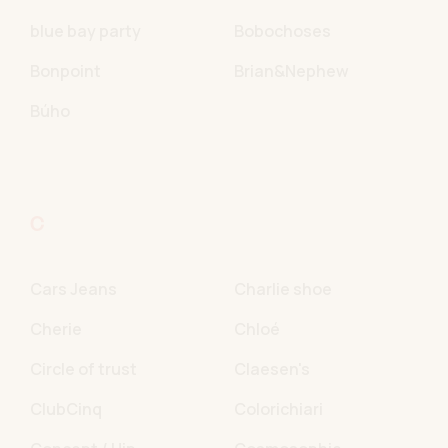
blue bay party
Bobochoses
Bonpoint
Brian&Nephew
Búho
C
Cars Jeans
Charlie shoe
Cherie
Chloé
Circle of trust
Claesen's
ClubCinq
Colorichiari