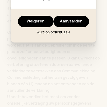
één (1) maand na het ontvangen van de
aanvraag. De aanvraag gebeurt via
aangetekende zending of via het versturen van
een e-mail naar gdpr@communiekleding.com
Weigeren
Aanvaarden
Onnauwkeurige of onvolledige
WIJZIG VOORKEUREN
persoonsgegevens kunnen steeds verbeterd
worden. Het is aan de Gebruiker om in de eerste
plaats zelf onnauwkeurigheden en
onvolledigheden aan te passen. U kan uw recht op
verbetering uitoefenen door een aanvullende
verklaring te verstrekken aan Communiekleding.
Communiekleding zal hieraan gevolg geven
binnen één (1) maand na het ontvangen van de
aanvullende verklaring.
U heeft bovendien het recht om zonder
onredelijke vertraging uw persoonsgegevens