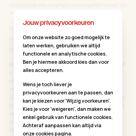
onmiddellijk alle mogelijke maatregelen nemen om
de schade tot een minimum te beperken.
Jouw privacyvoorkeuren
6.2 Recht op
Om onze website zo goed mogelijk te
inzage/rectificatie/wissen van uw
laten werken, gebruiken we altijd
persoonsgegevens
functionele en analytische cookies.
Ben je hiermee akkoord kies dan voor
Bij bewijs van uw identiteit als Gebruiker, beschikt
alles accepteren.
u over een recht om van Communiekleding
uitsluitsel te krijgen over het al dan niet
Wens je toch liever je
verwerken van uw persoonsgegevens. Wanneer
privacyvoorkeuren aan te passen, dan
Communiekleding uw gegevens verwerkt, heeft u
kan je kiezen voor 'Wijzig voorkeuren'.
bovendien het recht om inzage te verkrijgen in de
Kies je voor 'weigeren', dan maken we
verzamelde persoonsgegevens. Indien u wenst
enkel gebruik van functionele cookies.
uw recht op inzage te gebruiken, zal
Achteraf aanpassen kan altijd via
Communiekleding hieraan gevolg geven binnen
onze cookies pagina.