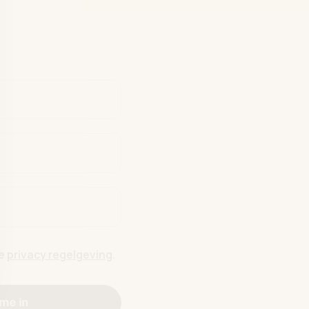
de
privacy regelgeving
.
 me in