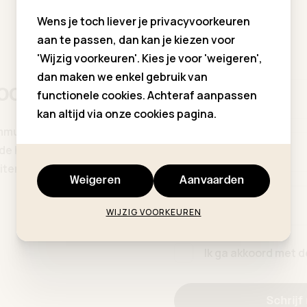
Wens je toch liever je privacyvoorkeuren
aan te passen, dan kan je kiezen voor
'Wijzig voorkeuren'. Kies je voor 'weigeren',
dan maken we enkel gebruik van
hoogte
functionele cookies. Achteraf aanpassen
Voornaam *
kan altijd via onze cookies pagina.
ommuniekleding
p de hoogte van al onze
Familienaam *
ten, updates ...
Weigeren
Aanvaarden
E-mailadres *
WIJZIG VOORKEUREN
Ik ga akkoord met 
Schrijf