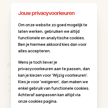
Hoornzeelstraat 23, 3080 Tervuren
T.
0497 84 10 96
Jouw privacyvoorkeuren
Meer info
Om onze website zo goed mogelijk te
laten werken, gebruiken we altijd
functionele en analytische cookies.
Ben je hiermee akkoord kies dan voor
alles accepteren.
Wens je toch liever je
Blijf op de hoogte
privacyvoorkeuren aan te passen, dan
kan je kiezen voor 'Wijzig voorkeuren'.
Schrijf u in op onze communiekleding nieuwsbrief
Kies je voor 'weigeren', dan maken we
en blijf op de hoogte van al onze aanbiedingen,
enkel gebruik van functionele cookies.
activiteiten, updates ...
Achteraf aanpassen kan altijd via
onze cookies pagina.