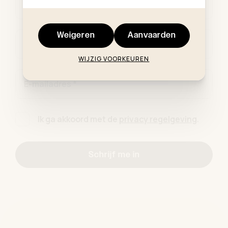
Voornaam *
Weigeren
Aanvaarden
Familienaam *
WIJZIG VOORKEUREN
E-mailadres *
Ik ga akkoord met de
privacy regelgeving
.
Schrijf me in