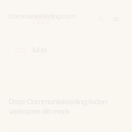
Skip to content
Start met zo
lui jo
Deze Communiekleding leden
verkopen dit merk