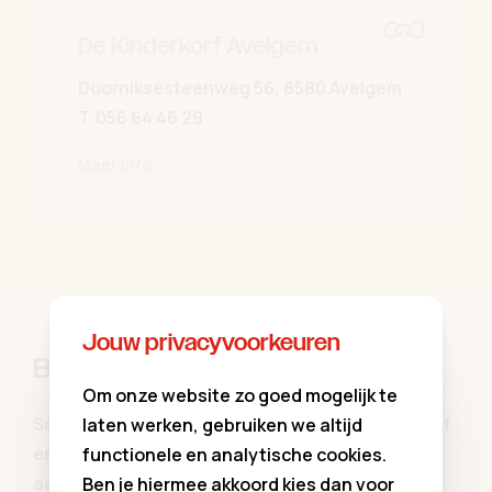
De Kinderkorf Avelgem
Doorniksesteenweg 56, 8580 Avelgem
T.
056 64 46 29
Meer info
Jouw privacyvoorkeuren
Blijf op de hoogte
Om onze website zo goed mogelijk te
Schrijf u in op onze communiekleding nieuwsbrief
laten werken, gebruiken we altijd
en blijf op de hoogte van al onze aanbiedingen,
functionele en analytische cookies.
activiteiten, updates ...
Ben je hiermee akkoord kies dan voor