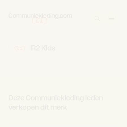
Skip to content
Start met zo
R2 Kids
Deze Communiekleding leden
verkopen dit merk