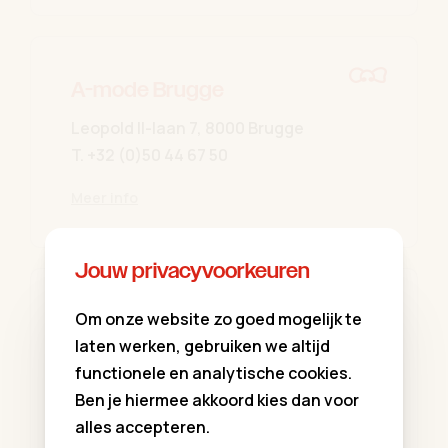
A-mode Brugge
Leopold II-laan 7, 8000 Brugge
T.
+32 (0)50 44 67 50
Meer info
Jouw privacyvoorkeuren
A-mode Oostende
Om onze website zo goed mogelijk te
laten werken, gebruiken we altijd
Torhoutsesteenweg 684, 8400
functionele en analytische cookies.
Oostende
Ben je hiermee akkoord kies dan voor
T.
+32 (0)59 33 94 70
alles accepteren.