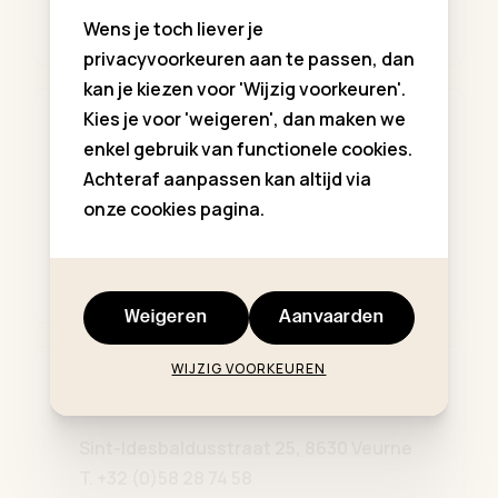
Meer info
Wens je toch liever je
privacyvoorkeuren aan te passen, dan
kan je kiezen voor 'Wijzig voorkeuren'.
Kies je voor 'weigeren', dan maken we
A-mode Poperinge
enkel gebruik van functionele cookies.
Achteraf aanpassen kan altijd via
Europalaan 17, 8970 Poperinge
onze cookies pagina.
T.
+32 (0)57 34 60 80
Meer info
Weigeren
Aanvaarden
WIJZIG VOORKEUREN
A-mode Veurne
Sint-Idesbaldusstraat 25, 8630 Veurne
T.
+32 (0)58 28 74 58