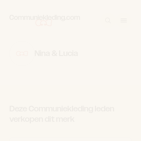
Skip to content
Start met zo
Nina & Lucia
Deze Communiekleding leden
verkopen dit merk