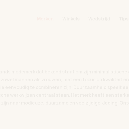
Merken
Winkels
Wedstrijd
Tips
lands modemerk dat bekend staat om zijn minimalistische e
 zowel mannen als vrouwen, met een focus op kwaliteit en
die eenvoudig te combineren zijn. Duurzaamheid speelt een
sche werkwijzen centraal staan. Het merk heeft een sterke
ek zijn naar modieuze, duurzame en veelzijdige kleding. Ont