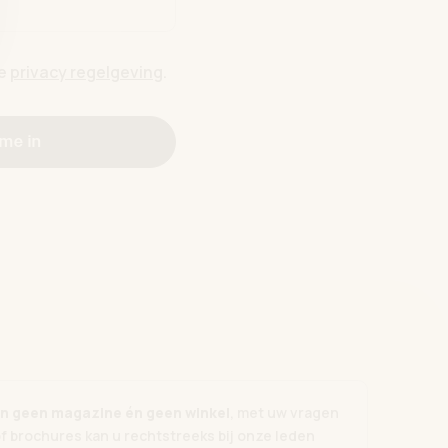
de
privacy regelgeving
.
 me in
zijn geen magazine én geen winkel
, met uw vragen
of brochures kan u rechtstreeks bij onze leden