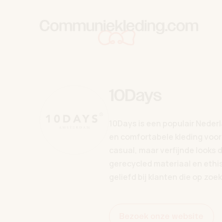
Skip to content
10Days
10Days is een populair Neder
en comfortabele kleding voor
casual, maar verfijnde looks 
gerecycled materiaal en ethi
geliefd bij klanten die op zo
Bezoek onze website