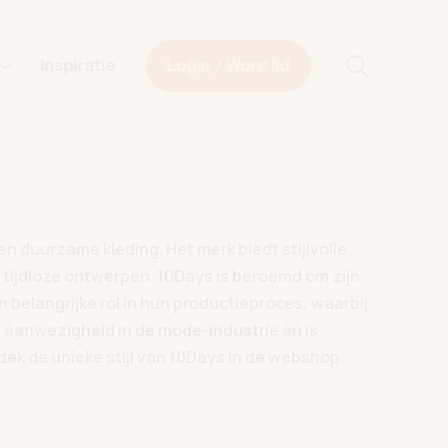
Start met z
Inspiratie
Login / Word lid
n duurzame kleding. Het merk biedt stijlvolle
 tijdloze ontwerpen. 10Days is beroemd om zijn
 belangrijke rol in hun productieproces, waarbij
 aanwezigheid in de mode-industrie en is
dek de unieke stijl van 10Days in de webshop.