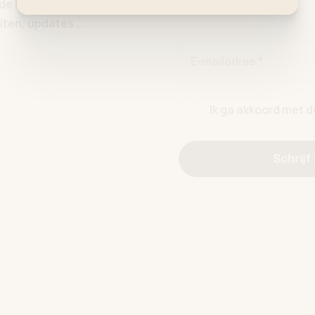
p de hoogte van al onze
Familienaam *
ten, updates ...
E-mailadres *
Ik ga akkoord met 
Schrijf