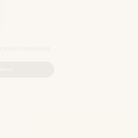
de
privacy regelgeving
.
 me in