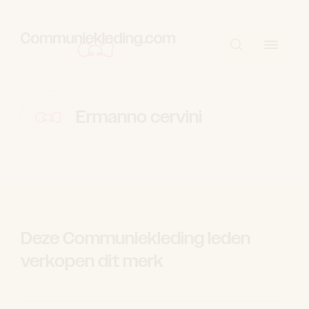
Skip to content
Start met zo
Ermanno cervini
Deze Communiekleding leden
verkopen dit merk