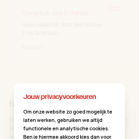
Comptoir des Enfants
Grote Markt 68, 9100 Sint-Niklaas
T.
0478/957624
Meer info
Jouw privacyvoorkeuren
Blijf op de hoogte
Om onze website zo goed mogelijk te
Schrijf u in op onze communiekleding nieuwsbrief
laten werken, gebruiken we altijd
en blijf op de hoogte van al onze aanbiedingen,
functionele en analytische cookies.
activiteiten, updates ...
Ben je hiermee akkoord kies dan voor