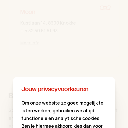
Moon
Kustlaan 14, 8300 Knokke
T.
+ 32 50 61 61 93
Meer info
Jouw privacyvoorkeuren
Blijf op de hoogte
Om onze website zo goed mogelijk te
Schrijf u in op onze communiekleding nieuwsbrief
laten werken, gebruiken we altijd
en blijf op de hoogte van al onze aanbiedingen,
functionele en analytische cookies.
activiteiten, updates ...
Ben je hiermee akkoord kies dan voor