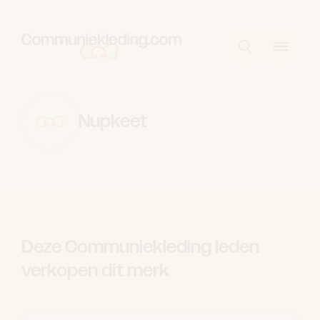
Skip to content
Start met zo
Nupkeet
Deze Communiekleding leden
verkopen dit merk