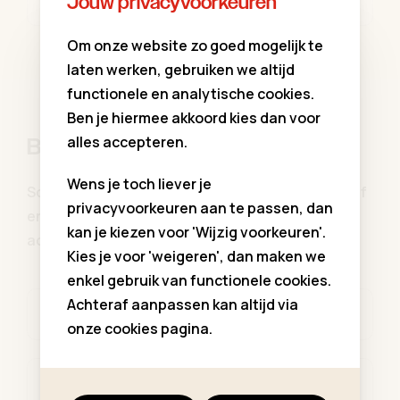
Jouw privacyvoorkeuren
Om onze website zo goed mogelijk te
laten werken, gebruiken we altijd
functionele en analytische cookies.
Ben je hiermee akkoord kies dan voor
alles accepteren.
Blijf op de hoogte
Wens je toch liever je
Schrijf u in op onze communiekleding nieuwsbrief
privacyvoorkeuren aan te passen, dan
en blijf op de hoogte van al onze aanbiedingen,
kan je kiezen voor 'Wijzig voorkeuren'.
activiteiten, updates ...
Kies je voor 'weigeren', dan maken we
enkel gebruik van functionele cookies.
Achteraf aanpassen kan altijd via
Voornaam *
onze cookies pagina.
Familienaam *