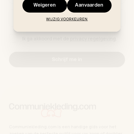
Weigeren
Aanvaarden
E-mailadres *
WIJZIG VOORKEUREN
Ik ga akkoord met de
privacy regelgeving
.
Schrijf me in
Communiekleding.com is een handige gids voor het
zoeken van de perfecte outfit voor uw zoon of dochter.