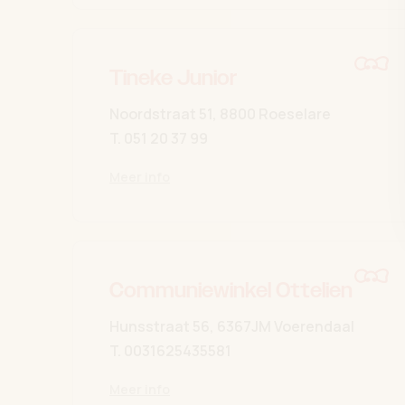
Tineke Junior
Noordstraat 51, 8800 Roeselare
T.
051 20 37 99
Meer info
Communiewinkel Ottelien
Hunsstraat 56, 6367JM Voerendaal
T.
0031625435581
Meer info