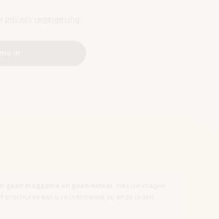
de
privacy regelgeving
.
 me in
zijn geen magazine én geen winkel
, met uw vragen
of brochures kan u rechtstreeks bij onze leden