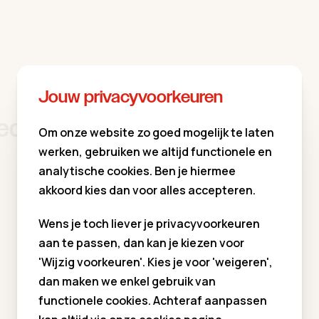
Jouw privacyvoorkeuren
eden verkopen dit merk
Om onze website zo goed mogelijk te laten
werken, gebruiken we altijd functionele en
analytische cookies. Ben je hiermee
akkoord kies dan voor alles accepteren.
Bagatel Ninove
Wens je toch liever je privacyvoorkeuren
Lavendelstraat 30, 9400 Ninove
aan te passen, dan kan je kiezen voor
T.
054/32.19.39
'Wijzig voorkeuren'. Kies je voor 'weigeren',
dan maken we enkel gebruik van
Meer info
functionele cookies. Achteraf aanpassen