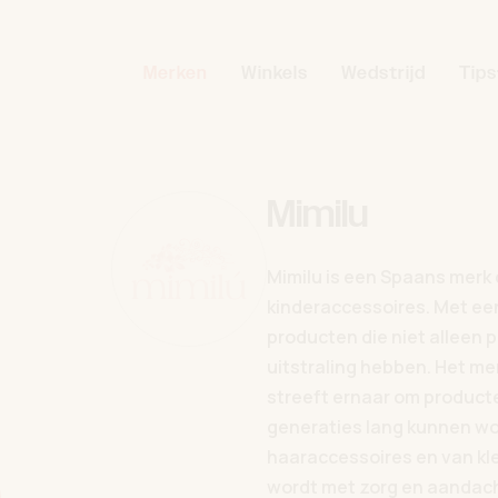
Merken
Winkels
Wedstrijd
Tips
Mimilu
Mimilu is een Spaans merk 
kinderaccessoires. Met een
producten die niet alleen p
uitstraling hebben. Het mer
streeft ernaar om product
generaties lang kunnen w
haaraccessoires en van kle
wordt met zorg en aandach