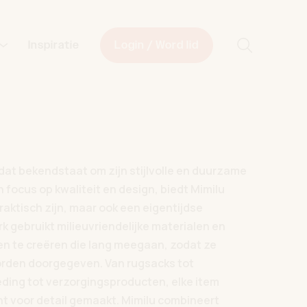
Start met z
Inspiratie
Login / Word lid
dat bekendstaat om zijn stijlvolle en duurzame
 focus op kwaliteit en design, biedt Mimilu
raktisch zijn, maar ook een eigentijdse
k gebruikt milieuvriendelijke materialen en
en te creëren die lang meegaan, zodat ze
orden doorgegeven. Van rugsacks tot
ding tot verzorgingsproducten, elke item
t voor detail gemaakt. Mimilu combineert