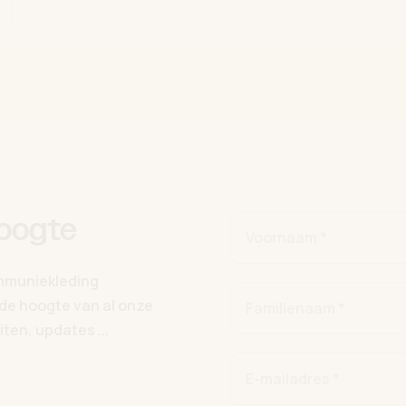
hoogte
Voornaam *
ommuniekleding
p de hoogte van al onze
Familienaam *
ten, updates ...
E-mailadres *