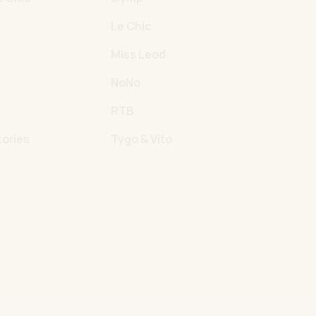
Le Chic
Miss Leod
NoNo
RTB
tories
Tygo & Vito