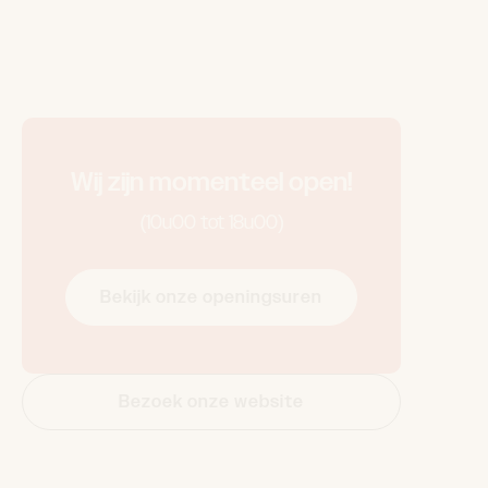
een tof geschenk.
en van dinsdag tot zaterdag van 10.00 tot 18.00
bbles-buggenhout.be
Wij zijn momenteel open!
(10u00 tot 18u00)
Bekijk onze openingsuren
Bezoek onze website