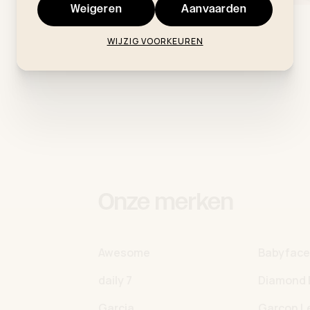
Weigeren
Aanvaarden
WIJZIG VOORKEUREN
Onze merken
Awesome
Babyfac
daily 7
Diamond 
Garcia
Garcon L