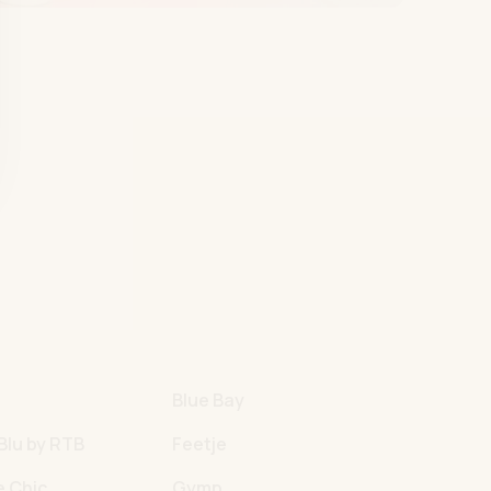
e
Blue Bay
Blu by RTB
Feetje
e Chic
Gymp