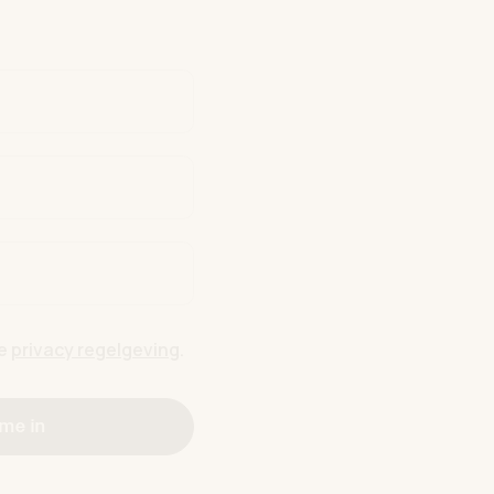
de
privacy regelgeving
.
 me in