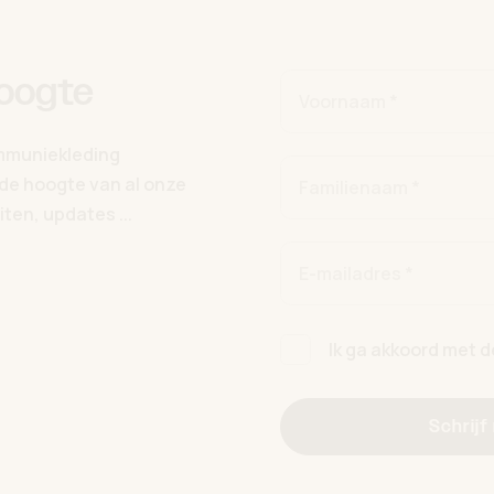
hoogte
Voornaam *
ommuniekleding
p de hoogte van al onze
Familienaam *
ten, updates ...
E-mailadres *
Ik ga akkoord met 
Schrijf