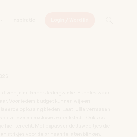
Start met z
Inspiratie
Login / Word lid
026
ut vind je de kinderkledingwinkel Bubbles waar
 jaar. Voor ieders budget kunnen wij een
iseerde oplossing bieden. Laat jullie verrassen
kwalitatieve en exclusieve merkkledij. Ook voor
je hier terecht. Met bijpassende Juweeltjes die
en strikjes voor de prinsen te laten blinken.