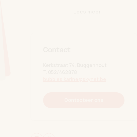
Voor elke feestneus is er 
Lees meer
De winkel is doorlopend op
U. Meer foto's op www.bu
Extra open December
Contact
21/22/28/29
Januari
Kerkstraat 74, Buggenhout
4/11/18/25
T.
052/462878
bubbles.karine@skynet.be
Tot dan,
Karine en Naomi
Contacteer ons