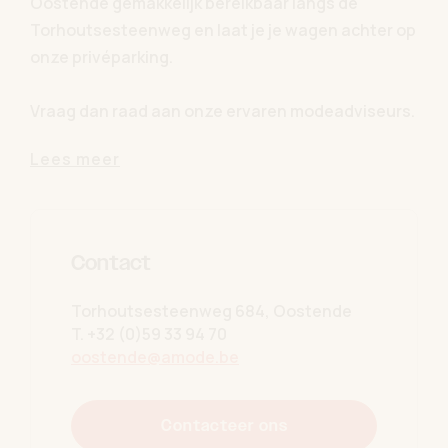
Oostende gemakkelijk bereikbaar langs de
Torhoutsesteenweg en laat je je wagen achter op
onze privéparking.
Vraag dan raad aan onze ervaren modeadviseurs.
Zij kennen ons aanbod door en door en shoppen
Lees meer
met gemak een topoutfit bij elkaar in elke maat en
stijl. En de kinderen? Die amuseren zich kostelijk in
de speciaal ingerichte speelhoek, want A-Mode is
fun voor het hele gezin!
Contact
Vraag nu je A-Mode Family Card in de winkel en
Torhoutsesteenweg 684, Oostende
geniet van tal van voordelen.
T.
+32 (0)59 33 94 70
oostende@amode.be
Contacteer ons