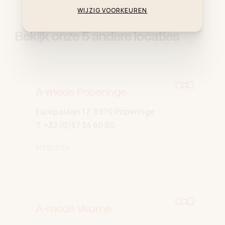
WIJZIG VOORKEUREN
Bekijk onze 5 andere locaties
A-mode Poperinge
Europalaan 17, 8970 Poperinge
T.
+32 (0)57 34 60 80
Meer info
A-mode Veurne