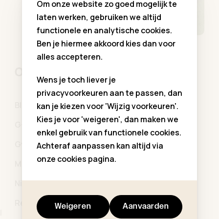
Om onze website zo goed mogelijk te
laten werken, gebruiken we altijd
functionele en analytische cookies.
Ben je hiermee akkoord kies dan voor
alles accepteren.
Onze merken
Wens je toch liever je
privacyvoorkeuren aan te passen, dan
Blue Bay
DANAMADE
kan je kiezen voor 'Wijzig voorkeuren'.
Kies je voor 'weigeren', dan maken we
G-Wear
Garcon Le Chic
enkel gebruik van functionele cookies.
Gymp
Like Flo
Achteraf aanpassen kan altijd via
onze cookies pagina.
Mayoral
Miss Leod
Nina & Lucia
NoNo
Red & Blue
Weigeren
Aanvaarden
|