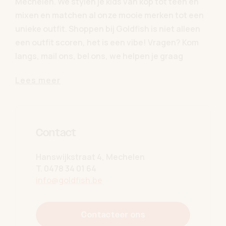
Mechelen. We stylen je kids van kop tot teen en
mixen en matchen al onze mooie merken tot een
unieke outfit. Shoppen bij Goldfish is niet alleen
een outfit scoren, het is een vibe! Vragen? Kom
langs, mail ons, bel ons, we helpen je graag
verder!
Lees meer
Contact
Hanswijkstraat 4, Mechelen
T.
0478 34 01 64
info@goldfish.be
Contacteer ons