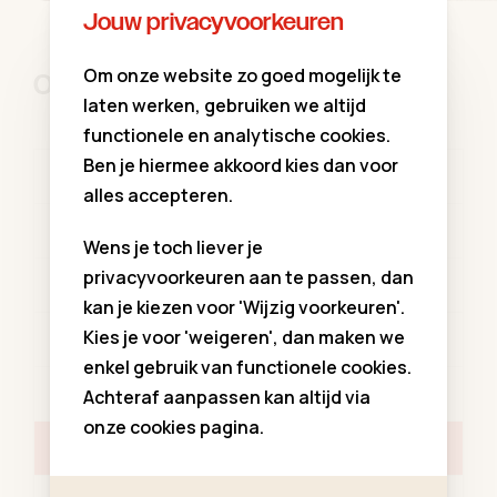
Jouw privacyvoorkeuren
Om onze website zo goed mogelijk te
Onze openingsuren
laten werken, gebruiken we altijd
functionele en analytische cookies.
Ben je hiermee akkoord kies dan voor
Ma.
10u00 tot 18u00
alles accepteren.
Di.
10u00 tot 18u00
Wens je toch liever je
privacyvoorkeuren aan te passen, dan
Woe.
10u00 tot 18u00
kan je kiezen voor 'Wijzig voorkeuren'.
Kies je voor 'weigeren', dan maken we
Do.
10u00 tot 18u00
enkel gebruik van functionele cookies.
Vr.
10u00 tot 18u00
Achteraf aanpassen kan altijd via
onze cookies pagina.
Zat.
10u00 tot 18u00