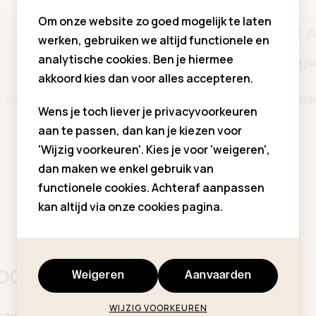
Om onze website zo goed mogelijk te laten
De Kinderkorf 
werken, gebruiken we altijd functionele en
analytische cookies. Ben je hiermee
Nieuwe leveringen jo
akkoord kies dan voor alles accepteren.
/2025
Geplaatst door
De Kind
Lees verder
Wens je toch liever je privacyvoorkeuren
aan te passen, dan kan je kiezen voor
'Wijzig voorkeuren'. Kies je voor 'weigeren',
dan maken we enkel gebruik van
functionele cookies. Achteraf aanpassen
kan altijd via onze cookies pagina.
hoogte
Weigeren
Aanvaarden
Voornaam *
WIJZIG VOORKEUREN
ommuniekleding