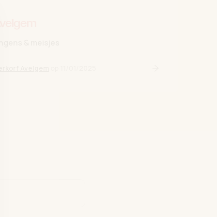
Avelgem
ngens & meisjes
erkorf Avelgem
op
11/01/2025
Lees verder