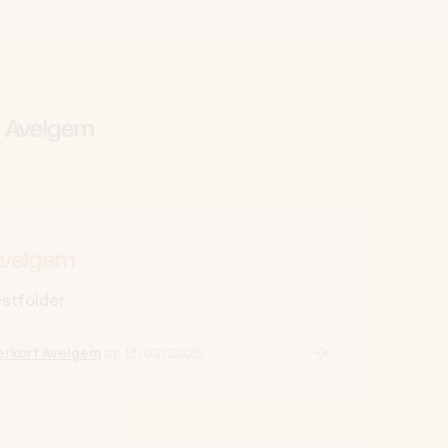
f Avelgem
Avelgem
stfolder
erkorf Avelgem
op
13/02/2025
Lees verder