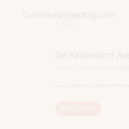
Skip to content
De Kinderkorf A
Geplaatst door
De Kinderkorf Avelg
nu stockverkoop in tent achter de
Naar overzicht