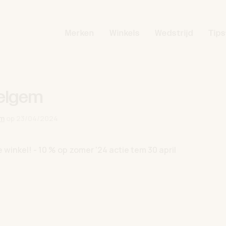
Merken
Winkels
Wedstrijd
Tips
velgem
em
op
23/04/2024
 winkel! - 10 % op zomer '24 actie tem 30 april