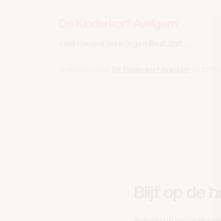
De Kinderkorf Avelgem
veel nieuwe leveringen RedLimit ...
Geplaatst door
De Kinderkorf Avelgem
op
23/01
Blijf op de 
Schrijf u in op onze c