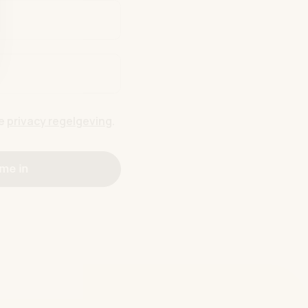
de
privacy regelgeving
.
 me in