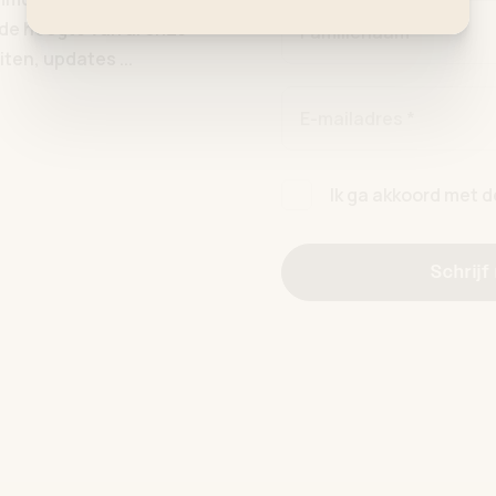
p de hoogte van al onze
Familienaam *
ten, updates ...
E-mailadres *
Ik ga akkoord met 
Schrijf