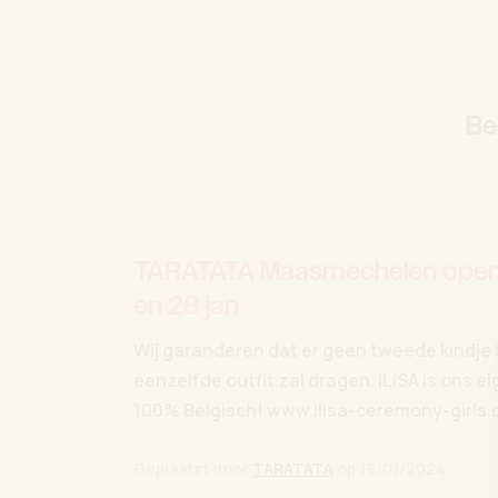
Be
TARATATA Maasmechelen opend
en 28 jan
Wij garanderen dat er geen tweede kindje 
eenzelfde outfit zal dragen. ILISA is ons e
100% Belgisch! www.ilisa-ceremony-girls
Geplaatst door
TARATATA
op
19/01/2024