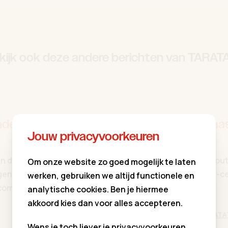
kijk ook deze andere berichten van TARAT
eur 20, 21, 27
TARATATA Maasme
Jouw privacyvoorkeuren
to be' !
in dezelfde kerk
Op zoek naar een outf
Om onze website zo goed mogelijk te laten
igen exclusieve label,
dragen? www.ilisa-c
werken, gebruiken we altijd functionele en
.com
boys.com
analytische cookies. Ben je hiermee
akkoord kies dan voor alles accepteren.
Geplaatst door
TARATA
Lees verder
Wens je toch liever je privacyvoorkeuren