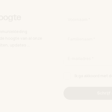
hoogte
Voornaam *
ommuniekleding
p de hoogte van al onze
Familienaam *
ten, updates ...
E-mailadres *
Ik ga akkoord met 
Schrijf