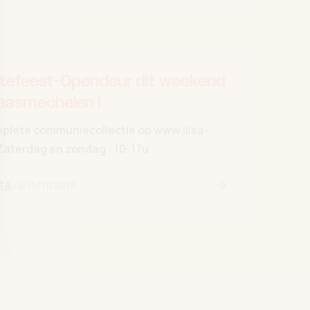
efeest-Opendeur dit weekend
aasmechelen !
mplete communiecollectie op www.ilisa-
Zaterdag en zondag : 10-17u
TA
op
15/11/2019
Lees verder