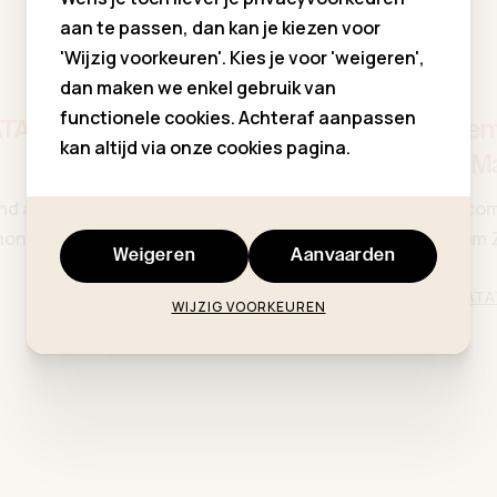
aan te passen, dan kan je kiezen voor
'Wijzig voorkeuren'. Kies je voor 'weigeren',
dan maken we enkel gebruik van
functionele cookies. Achteraf aanpassen
ATA
Communie-Lent
kan altijd via onze cookies pagina.
bij TARATATA M
nd anders in
Bekijk zeker onze co
mony-girls.com
ceremony-girls.com 
Weigeren
Aanvaarden
Geplaatst door
TARATA
Lees verder
WIJZIG VOORKEUREN