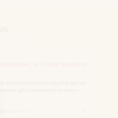
ATA
chelen... al 24 jaar 'the place
it die niemand anders in dezelfde kerk zal
eremony-girls.com www.loic-ceremony-
TA
op
9/01/2023
Lees verder