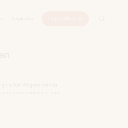
Start met z
Inspiratie
Login / Word lid
en
y-girls.com Wegens corona
uur dan even een email aan