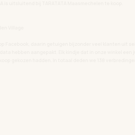
SA is uitsluitend bij TARATATA Maasmechelen te koop.
en Village
op Facebook, daarin getuigen bijzonder veel klanten uit 
ta hebben aangepakt. Elk kindje dat in onze winkel een j
nkoop gekozen hadden. In totaal deden we 138 verbredinge