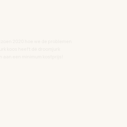
seizoen 2020 hoe we de problemen
urk koos heeft dé droomjurk
n aan een minimum kostprijs!