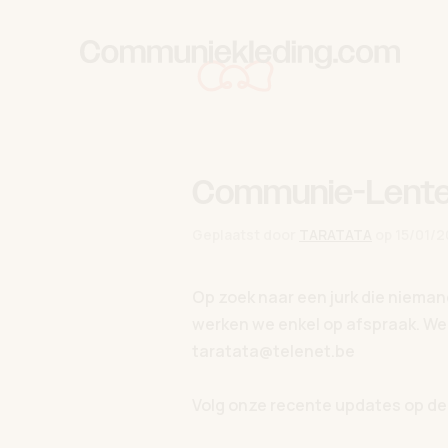
Skip to content
Communie-Lente
Geplaatst door
TARATATA
op
15/01/2
Op zoek naar een jurk die niema
werken we enkel op afspraak. We
taratata@telenet.be
Volg onze recente updates op 