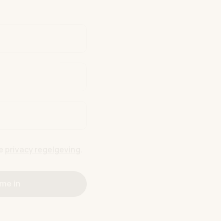
de
privacy regelgeving
.
 me in