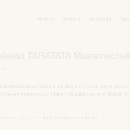
Merken
Winkels
Wedstrijd
Tips
feest TARATATA Maasmechel
021
nd anders in dezelfde kerk zal dragen? www.ilisa-ceremon
ns je een afspraak (zonder enige aankoopverplichting) st
de Facebookpagina TARATATA Maasmechelen