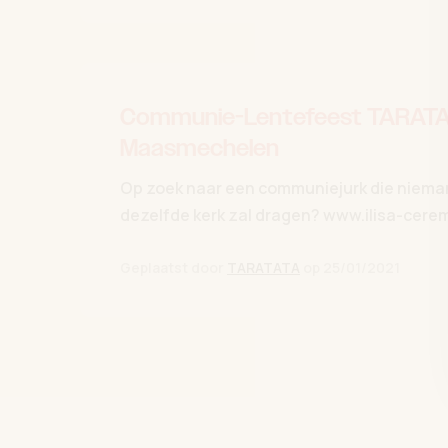
Communie-Lentefeest TARAT
Maasmechelen
Op zoek naar een communiejurk die niema
dezelfde kerk zal dragen? www.ilisa-cere
Geplaatst door
TARATATA
op
25/01/2021